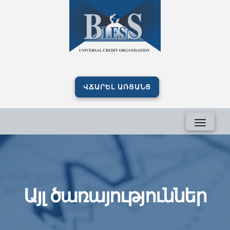
ՎՃԱՐԵԼ ԱՌՑԱՆՑ
Այլ ծառայություններ