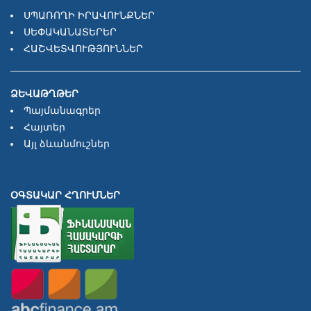
ՍՊԱՌՈՂԻ ԻՐԱՎՈՒՆՔՆԵՐ
ՍԵՓԱԿԱՆԱՏԵՐԵՐ
ՀԱՇՎԵՏՎՈՒԹՅՈՒՆՆԵՐ
ՁԵՎԱԹՂԹԵՐ
Պայմանագրեր
Հայտեր
Այլ ձևանմուշներ
ՕԳՏԱԿԱՐ ՀՂՈՒՄՆԵՐ