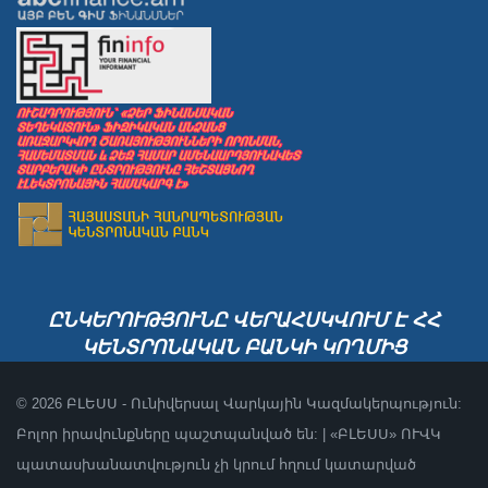
ԸՆԿԵՐՈՒԹՅՈՒՆԸ ՎԵՐԱՀՍԿՎՈՒՄ Է ՀՀ
ԿԵՆՏՐՈՆԱԿԱՆ ԲԱՆԿԻ ԿՈՂՄԻՑ
© 2026 ԲԼԵՍՍ - Ունիվերսալ Վարկային Կազմակերպություն:
Բոլոր իրավունքները պաշտպանված են: | «ԲԼԵՍՍ» ՈՒՎԿ
պատասխանատվություն չի կրում հղում կատարված