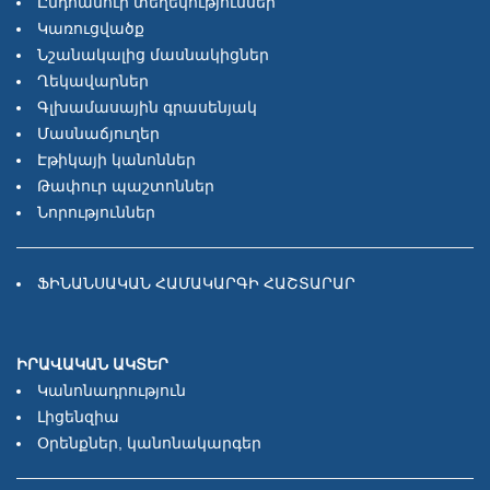
Ընդհանուր տեղեկություններ
Կառուցվածք
Նշանակալից մասնակիցներ
Ղեկավարներ
Գլխամասային գրասենյակ
Մասնաճյուղեր
Էթիկայի կանոններ
Թափուր պաշտոններ
Նորություններ
ՖԻՆԱՆՍԱԿԱՆ ՀԱՄԱԿԱՐԳԻ ՀԱՇՏԱՐԱՐ
ԻՐԱՎԱԿԱՆ ԱԿՏԵՐ
Կանոնադրություն
Լիցենզիա
Օրենքներ, կանոնակարգեր